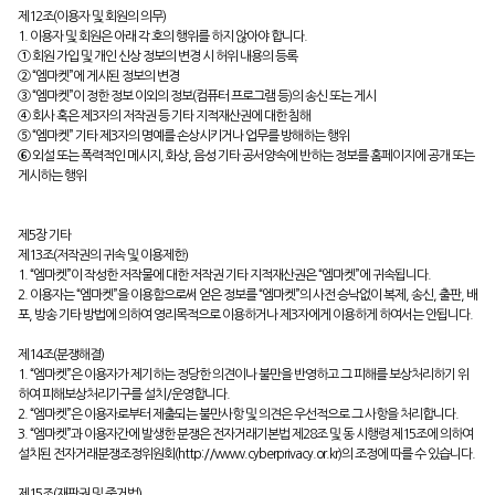
제12조(이용자 및 회원의 의무)
1. 이용자 및 회원은 아래 각 호의 행위를 하지 않아야 합니다.
① 회원 가입 및 개인 신상 정보의 변경 시 허위 내용의 등록
② “엠마켓”에 게시된 정보의 변경
③ “엠마켓”이 정한 정보 이외의 정보(컴퓨터 프로그램 등)의 송신 또는 게시
④ 회사 혹은 제3자의 저작권 등 기타 지적재산권에 대한 침해
⑤ “엠마켓” 기타 제3자의 명예를 손상시키거나 업무를 방해하는 행위
⑥ 외설 또는 폭력적인 메시지, 화상, 음성 기타 공서양속에 반하는 정보를 홈페이지에 공개 또는
게시하는 행위
제5장 기타
제13조(저작권의 귀속 및 이용제한)
1. “엠마켓”이 작성한 저작물에 대한 저작권 기타 지적재산권은 “엠마켓”에 귀속됩니다.
2. 이용자는 “엠마켓”을 이용함으로써 얻은 정보를 “엠마켓”의 사전 승낙없이 복제, 송신, 출판, 배
포, 방송 기타 방법에 의하여 영리목적으로 이용하거나 제3자에게 이용하게 하여서는 안됩니다.
제14조(분쟁해결)
1. “엠마켓”은 이용자가 제기하는 정당한 의견이나 불만을 반영하고 그 피해를 보상처리하기 위
하여 피해보상처리기구를 설치/운영합니다.
2. “엠마켓”은 이용자로부터 제출되는 불만사항 및 의견은 우선적으로 그 사항을 처리합니다.
3. “엠마켓”과 이용자간에 발생한 분쟁은 전자거래기본법 제28조 및 동 시행령 제15조에 의하여
설치된 전자거래분쟁조정위원회(http://www.cyberprivacy.or.kr)의 조정에 따를 수 있습니다.
제15조(재판권 및 준거법)