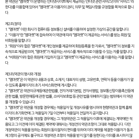
본 약관은 “엠마켓”이 운영하는 인터넷사이트에서 제공하는 인터넷 관련 서비스(이하 “서비스”라
한다)를 이용함에 있어서 “엠마켓”과 이용자의 권리, 의무 및 책임사항을 규정함을 목적으로 합니
다.
제2조(정의)
1. “엠마켓” 이란 회사가 컴퓨터등 정보통신 설비를 이용하여 설정한 가상의 공간을 말합니다.
2. "이용자"란 “엠마켓”에 접속하여 이 약관에 따라 “엠마켓”이 제공하는 서비스를 받는 회원 및
비회원을 말합니다.
3. "회원"이라 함은 “엠마켓”에 개인정보를 제공하여 회원등록을 한 자로서, “엠마켓”의 정보를 지
속적으로 제공받으며, “엠마켓”가 제공하는 서비스를 계속적으로 이용할 수 있는 자를 말합니다.
4. "비회원"이라 함은 회원에 가입하지 않고 “엠마켓”이 제공하는 서비스를 이용하는 자를 말합니
다.
제3조(약관의 명시와 개정)
1. “엠마켓”은 이 약관의 내용과 상호, 소재지, 대표자의 성명, 고유번호, 연락처 등을 이용자가 알
수 있도록 홈페이지의 초기 서비스화면에 게시합니다.
2. “엠마켓”은 약관의규제등에관한법률, 전자거래기본법, 전자서명법, 정보통신망이용촉진등에
관한 법률, 방문판매등에 관한 법률, 소비자보호법 등 관련 법을 위배하지 않는 범위에서 이 약관
을 개정할 수 있습니다.
3. “엠마켓”은 약관을 개정할 경우에는 적용일자 및 개정사유를 명시하여 현행약관과 함께 홈페
이지의 초기화면에 그 적용일자 7일 이전부터 적용일자 전일까지 공지합니다.
4. “엠마켓”은 약관을 개정할 경우에는 그 개정약관은 그 적용일자 이후에 체결되는 계약에만 적
용되고 그 이전에 이미 체결된 계약에 대해서는 개정전의 약관조항이 그대로 적용됩니다. 다만
개정약관의 적용을 원하는 회원의 동의절차의 편의를 위하여 이미 계약을 체결한 이용자가 동조
제 3항의 공지에도 불구하고 개정약관 조항의 적용을 받지 않기를 원한다는 이의를 표시하지 않