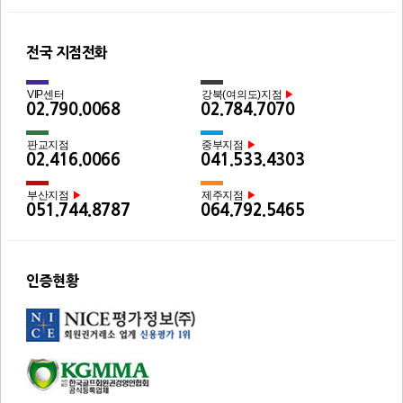
전국 지점전화
VIP센터
강북(여의도)지점
▶
02.790.0068
02.784.7070
판교지점
중부지점
▶
02.416.0066
041.533.4303
부산지점
제주지점
▶
▶
051.744.8787
064.792.5465
인증현황