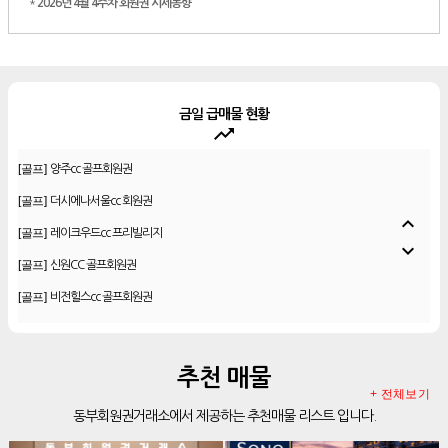
*
2026년 4월 4주차 회원권 시세동향
금일 급매물 현황
trending_up
[골프]
우정힐스cc 회원권
[골프]
양주cc 골프회원권
[골프]
더시에나서울cc 회원권
expand_less
[골프]
레이크우드cc 프리빌리지
expand_more
[골프]
신원CC 골프회원권
[골프]
비전힐스cc 골프회원권
[리조트]
리솜리조트 제천 54평 법인 무기명 회원제
[골프]
테디밸리cc 회원권 분양
추천 매물
[골프]
아름다운cc 회원권
+ 전체보기
동부회원권거래소에서 제공하는 추천매물 리스트 입니다.
[리조트]
안토리조트 130평 개인 무기명