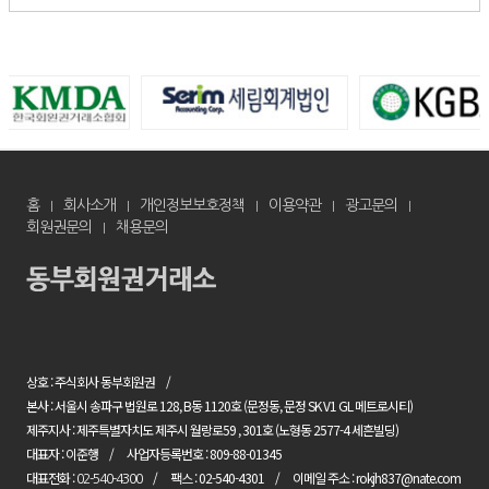
홈
회사소개
개인정보보호정책
이용약관
광고문의
회원권문의
채용문의
상호 : 주식회사 동부회원권
본사 : 서울시 송파구 법원로 128, B동 1120호 (문정동, 문정 SK V1 GL 메트로시티)
제주지사 : 제주특별자치도 제주시 월랑로59 , 301호 (노형동 2577-4 세흔빌딩)
대표자 : 이준행
사업자등록번호 : 809-88-01345
대표전화 :
팩스 : 02-540-4301
이메일 주소 : rokjh837@nate.com
02-540-4300