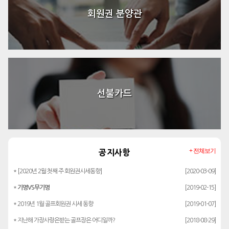
회원권 분양관
선불카드
+ 전체보기
공지사항
* [2020년 2월 첫째 주 회원권시세동향]
[2020-03-09]
*
기명VS무기명
[2019-02-15]
* 2019년 1월 골프회원권 시세 동향
[2019-01-07]
* 지난해 가장사랑은받는 골프장은 어디일까?
[2018-08-29]