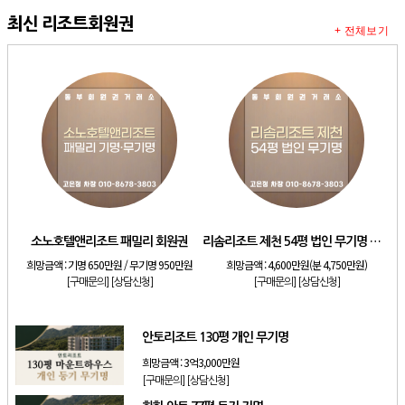
최신 리조트회원권
+ 전체보기
소노호텔앤리조트 패밀리 회원권
리솜리조트 제천 54평 법인 무기명 회원제
희망금액 :
기명 650만원 / 무기명 950만원
희망금액 :
4,600만원(분 4,750만원)
[구매문의]
[상담신청]
[구매문의]
[상담신청]
안토리조트 130평 개인 무기명
희망금액 :
3억3,000만원
[구매문의]
[상담신청]