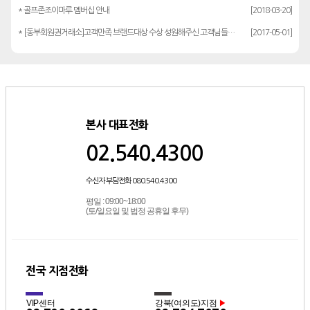
* 골프존조이마루 멤버십 안내
[2018-03-20]
* [동부회원권거래소]고객만족 브랜드대상 수상 성원해주신 고객님들께 감사드립…
[2017-05-01]
본사 대표전화
02.540.4300
수신자 부담전화 080.540.4300
평일 : 09:00~18:00
(토/일요일 및 법정 공휴일 후무)
전국 지점전화
VIP센터
강북(여의도)지점
▶