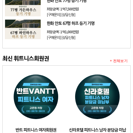
한화 안토 77평 등기 기명
희망금액 :
1억7,500만원
[구매문의]
[상담신청]
한화 안토 67평 하프 등기 기명
희망금액 :
1억1,000만원
[구매문의]
[상담신청]
최신 휘트니스회원권
+ 전체보기
반트 피트니스 여자회원권
신라호텔 피트니스 남자 분담금 미납