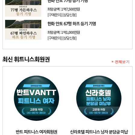
한화 안토 77평 등기 기명
희망금액 :
1억7,500만원
[구매문의]
[상담신청]
한화 안토 67평 하프 등기 기명
희망금액 :
1억1,000만원
[구매문의]
[상담신청]
최신 휘트니스회원권
+ 전체보기
반트 피트니스 여자회원권
신라호텔 피트니스 남자 분담금 미납