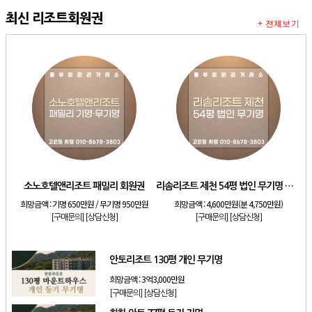
최신 리조트회원권
+ 전체보기
소노호텔앤리조트 패밀리 회원권
리솜리조트 제천 54평 법인 무기명 회원제
희망금액 :
기명 650만원 / 무기명 950만원
희망금액 :
4,600만원(분 4,750만원)
[구매문의]
[상담신청]
[구매문의]
[상담신청]
안토리조트 130평 개인 무기명
희망금액 :
3억3,000만원
[구매문의]
[상담신청]