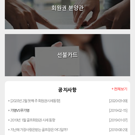
회원권 분양관
선불카드
+ 전체보기
공지사항
* [2020년 2월 첫째 주 회원권시세동향]
[2020-03-09]
*
기명VS무기명
[2019-02-15]
* 2019년 1월 골프회원권 시세 동향
[2019-01-07]
* 지난해 가장사랑은받는 골프장은 어디일까?
[2018-08-29]