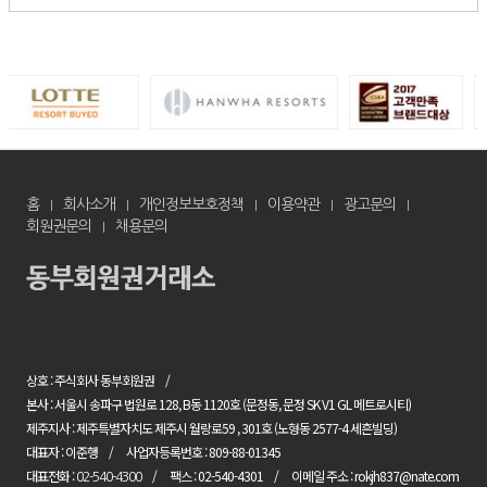
홈
회사소개
개인정보보호정책
이용약관
광고문의
회원권문의
채용문의
상호 : 주식회사 동부회원권
본사 : 서울시 송파구 법원로 128, B동 1120호 (문정동, 문정 SK V1 GL 메트로시티)
제주지사 : 제주특별자치도 제주시 월랑로59 , 301호 (노형동 2577-4 세흔빌딩)
대표자 : 이준행
사업자등록번호 : 809-88-01345
대표전화 :
팩스 : 02-540-4301
이메일 주소 : rokjh837@nate.com
02-540-4300