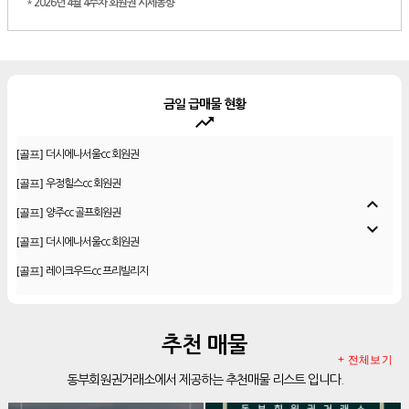
*
2026년 4월 4주차 회원권 시세동향
금일 급매물 현황
trending_up
[골프]
플라밍고cc 이용권(라미드 통합)
[골프]
더시에나서울cc 회원권
[골프]
우정힐스cc 회원권
expand_less
[골프]
양주cc 골프회원권
expand_more
[골프]
더시에나서울cc 회원권
[골프]
레이크우드cc 프리빌리지
[골프]
신원CC 골프회원권
[골프]
비전힐스cc 골프회원권
추천 매물
[리조트]
리솜리조트 제천 54평 법인 무기명 회원제
+ 전체보기
동부회원권거래소에서 제공하는 추천매물 리스트 입니다.
[골프]
테디밸리cc 회원권 분양