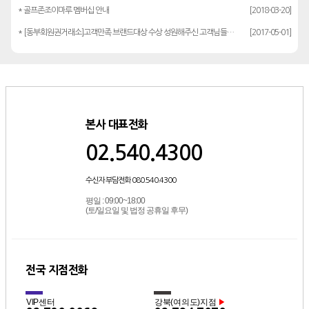
* 골프존조이마루 멤버십 안내
[2018-03-20]
* [동부회원권거래소]고객만족 브랜드대상 수상 성원해주신 고객님들께 감사드립…
[2017-05-01]
본사 대표전화
02.540.4300
수신자 부담전화 080.540.4300
평일 : 09:00~18:00
(토/일요일 및 법정 공휴일 후무)
전국 지점전화
VIP센터
강북(여의도)지점
▶