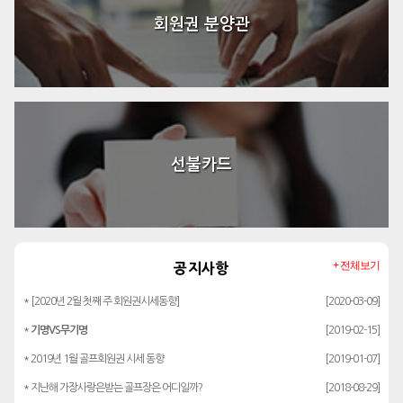
회원권 분양관
선불카드
+ 전체보기
공지사항
* [2020년 2월 첫째 주 회원권시세동향]
[2020-03-09]
*
기명VS무기명
[2019-02-15]
* 2019년 1월 골프회원권 시세 동향
[2019-01-07]
* 지난해 가장사랑은받는 골프장은 어디일까?
[2018-08-29]