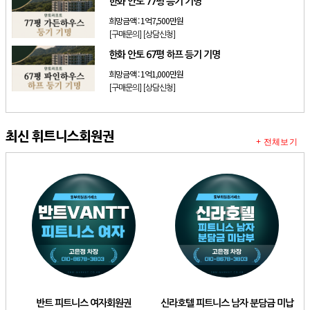
한화 안토 77평 등기 기명
희망금액 :
1억7,500만원
[구매문의]
[상담신청]
한화 안토 67평 하프 등기 기명
희망금액 :
1억1,000만원
[구매문의]
[상담신청]
최신 휘트니스회원권
+ 전체보기
반트 피트니스 여자회원권
신라호텔 피트니스 남자 분담금 미납