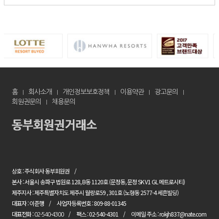
홈
회사소개
개인정보보호정책
이용약관
광고문의
회원권문의
채용문의
상호 : 주식회사 동부회원권
본사 : 서울시 송파구 법원로 128, B동 1120호 (문정동, 문정 SK V1 GL 메트로시티)
제주지사 : 제주특별자치도 제주시 월랑로59 , 301호 (노형동 2577-4 세흔빌딩)
대표자 : 이준행
사업자등록번호 : 809-88-01345
대표전화 :
팩스 : 02-540-4301
이메일 주소 : rokjh837@nate.com
02-540-4300