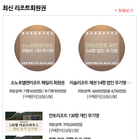
최신 리조트회원권
+ 전체보기
소노호텔앤리조트 패밀리 회원권
리솜리조트 제천 54평 법인 무기명 회원제
희망금액 :
기명 650만원 / 무기명 950만원
희망금액 :
4,600만원(분 4,750만원)
[구매문의]
[상담신청]
[구매문의]
[상담신청]
안토리조트 130평 개인 무기명
희망금액 :
3억3,000만원
[구매문의]
[상담신청]