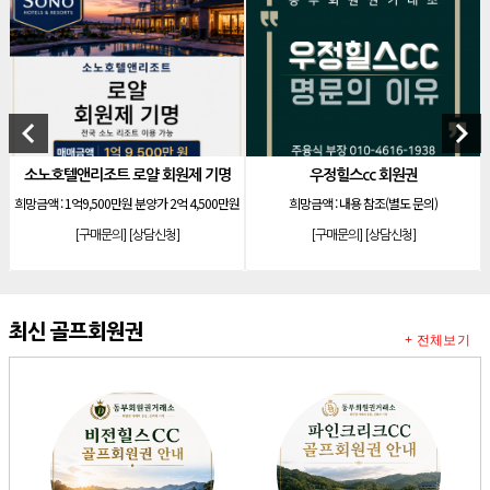
[리조트]
안토리조트 130평 개인 무기명
[리조트]
한화 안토 77평 등기 기명
[리조트]
한화 안토 67평 하프 등기 기명
[리조트]
한화리조트 스위트 회원제 무기명
keyboard_arrow_left
keyboard_arrow_right
[리조트]
소노 이그젝큐티브 회원제 무기명
소노호텔앤리조트 로얄 회원제 기명
우정힐스cc 회원권
[리조트]
소노호텔앤리조트 로얄 회원제 기명
희망금액 :
1억9,500만원 분양가 2억 4,500만원
희망금액 :
내용 참조(별도 문의)
[리조트]
소노호텔앤리조트 로얄 회원제 기명
[구매문의]
[상담신청]
[구매문의]
[상담신청]
[리조트]
소노호텔앤리조트 로얄 등기 기명
[리조트]
소노호텔앤리조트 골드 회원제 무기명
[리조트]
소노호텔앤리조트 골드 등기 기명
최신 골프회원권
+ 전체보기
[리조트]
소노호텔앤리조트 스위트 등기 무기명
[리조트]
소노호텔앤리조트 스위트 등기 기명
[리조트]
소노호텔앤리조트 이그제큐티브 무기명 회원제
[골프]
아시아나cc 회원권