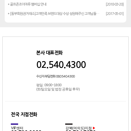
* 골프존조이마루 멤버십 안내
[2018-03-20]
* [동부회원권거래소]고객만족 브랜드대상 수상 성원해주신 고객님들께 감사드립…
[2017-05-01]
본사 대표전화
02.540.4300
수신자 부담전화 080.540.4300
평일 : 09:00~18:00
(토/일요일 및 법정 공휴일 후무)
전국 지점전화
VIP센터
강북(여의도)지점
▶