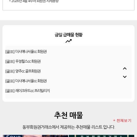
*
2026년 4월 4주차 회원권 시세동향
금일 급매물 현황
trending_up
[골프]
더시에나서울cc 회원권
[골프]
우정힐스cc 회원권
[골프]
양주cc 골프회원권
expand_less
[골프]
더시에나서울cc 회원권
expand_more
[골프]
레이크우드cc 프리빌리지
[골프]
신원CC 골프회원권
[골프]
비전힐스cc 골프회원권
[리조트]
리솜리조트 제천 54평 법인 무기명 회원제
추천 매물
[골프]
테디밸리cc 회원권 분양
+ 전체보기
동부회원권거래소에서 제공하는 추천매물 리스트 입니다.
[골프]
아름다운cc 회원권