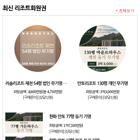
최신 리조트회원권
+ 전체보기
리솜리조트 제천 54평 법인 무기명 회원제
안토리조트 130평 개인 무기명
희망금액 :
4,600만원(분 4,750만원)
희망금액 :
3억3,000만원
[구매문의]
[상담신청]
[구매문의]
[상담신청]
한화 안토 77평 등기 기명
희망금액 :
1억7,500만원
[구매문의]
[상담신청]