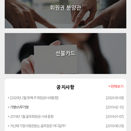
회원권 분양관
선불카드
+ 전체보기
공지사항
* [2020년 2월 첫째 주 회원권시세동향]
[2020-03-09]
*
기명VS무기명
[2019-02-15]
* 2019년 1월 골프회원권 시세 동향
[2019-01-07]
* 지난해 가장사랑은받는 골프장은 어디일까?
[2018-08-29]