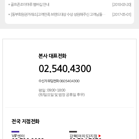
* 골프존조이마루 멤버십 안내
[2018-03-20]
* [동부회원권거래소]고객만족 브랜드대상 수상 성원해주신 고객님들께 감사드립…
[2017-05-01]
본사 대표전화
02.540.4300
수신자 부담전화 080.540.4300
평일 : 09:00~18:00
(토/일요일 및 법정 공휴일 후무)
전국 지점전화
VIP센터
강북(여의도)지점
▶