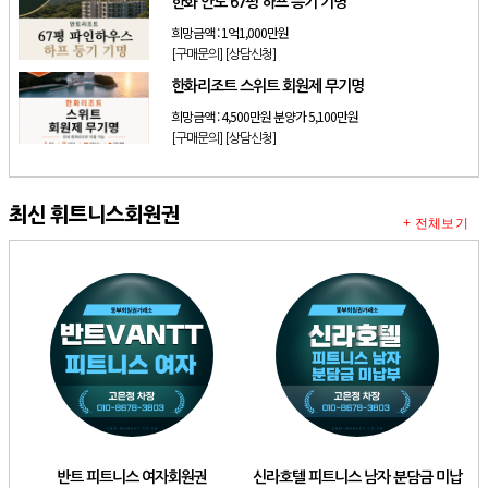
한화 안토 67평 하프 등기 기명
희망금액 :
1억1,000만원
[구매문의]
[상담신청]
한화리조트 스위트 회원제 무기명
희망금액 :
4,500만원 분양가 5,100만원
[구매문의]
[상담신청]
최신 휘트니스회원권
+ 전체보기
반트 피트니스 여자회원권
신라호텔 피트니스 남자 분담금 미납